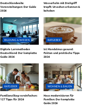
Deutschlandweite
Wasserhahn mit Drehgriff
Veranstaltungen: Der Guide
tropft: Ursachen erkennen &
2026
beheben
BILDUNG & WISSEN
RATGEBER
Digitale Lernmethoden
Ist Mandelmus gesund:
Deutschland: Der komplette
Fakten und praktische Tipps
Guide 2026
2026
RATGEBER
WOHNEN & BAUEN
Familienalltag vereinfachen:
Haus modernisieren für
127 Tipps für 2026
Familien: Der komplette
Guide 2026