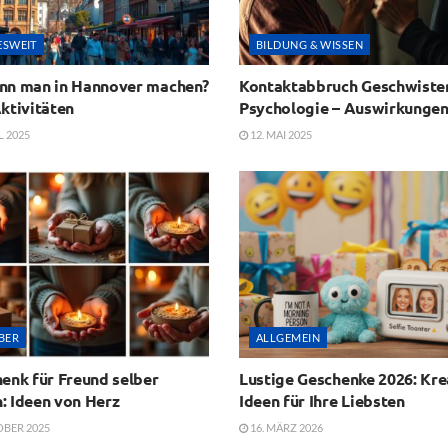
ESWEIT
BILDUNG & WISSEN
nn man in Hannover machen?
Kontaktabbruch Geschwiste
ktivitäten
Psychologie – Auswirkunge
L 2025
12. MAI 2025
BER
ALLGEMEIN
enk für Freund selber
Lustige Geschenke 2026: Kre
: Ideen von Herz
Ideen für Ihre Liebsten
OBER 2025
16. MÄRZ 2026