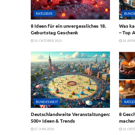
RATGEBER
BUND
8 Ideen für ein unvergessliches 18.
Was ka
Geburtstag Geschenk
– Top A
14. OKTOBER 2025
24. APRI
BUNDESWEIT
RATGE
Deutschlandweite Veranstaltungen:
8 Gesch
500+ Ideen & Trends
machen
27. JUNI 2026
16. OKT