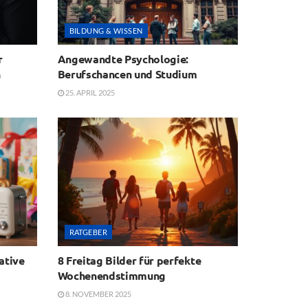
BILDUNG & WISSEN
r
Angewandte Psychologie:
n
Berufschancen und Studium
25. APRIL 2025
RATGEBER
ative
8 Freitag Bilder für perfekte
Wochenendstimmung
8. NOVEMBER 2025