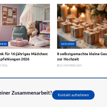
MEIN
RATGEBER
nk für 16-jähriges Mädchen:
8 selbstgemachte kleine Ge
pfehlungen 2026
zur Hochzeit
Z 2026
15. OKTOBER 2025
n einer Zusammenarbeit?
Kontakt aufnehmen