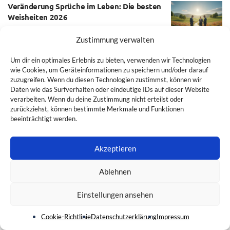
Veränderung Sprüche im Leben: Die besten
Weisheiten 2026
VON
ADMIN
4. JULI 2026
0
Zustimmung verwalten
Gerechtigkeit Karma Sprüche 2026:
Um dir ein optimales Erlebnis zu bieten, verwenden wir Technologien
Bedeutung und Beispiele
wie Cookies, um Geräteinformationen zu speichern und/oder darauf
VON
ADMIN
21. JUNI 2026
0
zuzugreifen. Wenn du diesen Technologien zustimmst, können wir
Daten wie das Surfverhalten oder eindeutige IDs auf dieser Website
verarbeiten. Wenn du deine Zustimmung nicht erteilst oder
WEITERE LADEN
zurückziehst, können bestimmte Merkmale und Funktionen
beeinträchtigt werden.
Deutschlandweite Veranstaltungen: Der Guide
Akzeptieren
2026
7. AUGUST 2026
Ablehnen
Wasserhahn mit Drehgriff tropft: Ursachen
erkennen & beheben
Einstellungen ansehen
6. AUGUST 2026
Cookie-Richtlinie
Datenschutzerklärung
Impressum
Digitale Lernmethoden Deutschland: Der