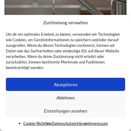
Zustimmung verwalten
Um dir ein optimales Erlebnis zu bieten, verwenden wir Technologien
wie Cookies, um Geräteinformationen zu speichern und/oder darauf
zuzugreifen. Wenn du diesen Technologien zustimmst, können wir
WOHNEN & BAUEN
Daten wie das Surfverhalten oder eindeutige IDs auf dieser Website
verarbeiten. Wenn du deine Zustimmung nicht erteilst oder
Wasserhahn mit Drehgriff tropft: Ursachen
zurückziehst, können bestimmte Merkmale und Funktionen
erkennen & beheben
beeinträchtigt werden.
6. AUGUST 2026
Akzeptieren
Ablehnen
Einstellungen ansehen
Cookie-Richtlinie
Datenschutzerklärung
Impressum