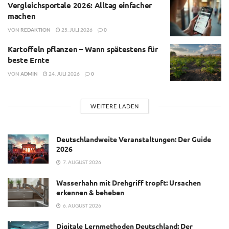
Vergleichsportale 2026: Alltag einfacher
machen
VON
REDAKTION
25. JULI 2026
0
Kartoffeln pflanzen – Wann spätestens für
beste Ernte
VON
ADMIN
24. JULI 2026
0
WEITERE LADEN
Deutschlandweite Veranstaltungen: Der Guide
2026
7. AUGUST 2026
Wasserhahn mit Drehgriff tropft: Ursachen
erkennen & beheben
6. AUGUST 2026
Digitale Lernmethoden Deutschland: Der