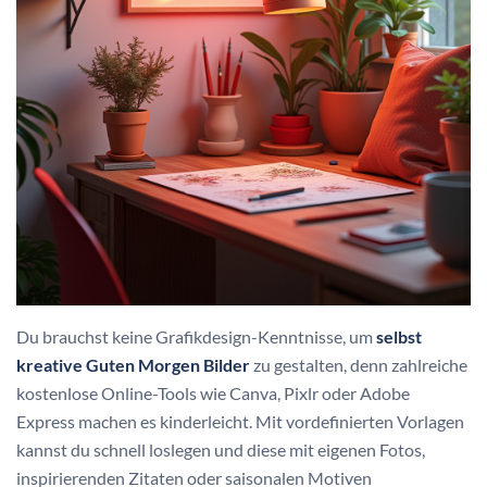
Du brauchst keine Grafikdesign-Kenntnisse, um
selbst
kreative Guten Morgen Bilder
zu gestalten, denn zahlreiche
kostenlose Online-Tools wie Canva, Pixlr oder Adobe
Express machen es kinderleicht. Mit vordefinierten Vorlagen
kannst du schnell loslegen und diese mit eigenen Fotos,
inspirierenden Zitaten oder saisonalen Motiven