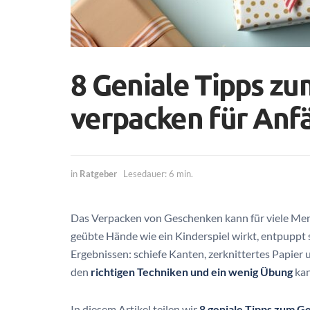
8 Geniale Tipps z
verpacken für Anf
in
Ratgeber
Lesedauer: 6 min.
Das Verpacken von Geschenken kann für viele Men
geübte Hände wie ein Kinderspiel wirkt, entpuppt 
Ergebnissen: schiefe Kanten, zerknittertes Papier
den
richtigen Techniken und ein wenig Übung
kan
In diesem Artikel teilen wir
8 geniale Tipps zum 