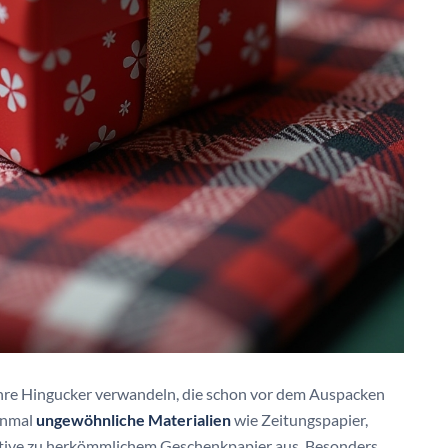
ahre Hingucker verwandeln, die schon vor dem Auspacken
einmal
ungewöhnliche Materialien
wie Zeitungspapier,
native zu herkömmlichem Geschenkpapier aus. Besonders