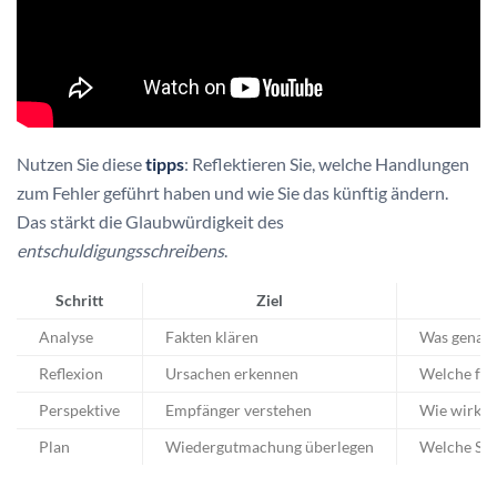
Nutzen Sie diese
tipps
: Reflektieren Sie, welche Handlungen
zum Fehler geführt haben und wie Sie das künftig ändern.
Das stärkt die Glaubwürdigkeit des
entschuldigungsschreibens
.
Schritt
Ziel
Analyse
Fakten klären
Was genau i
Reflexion
Ursachen erkennen
Welche feh
Perspektive
Empfänger verstehen
Wie wirkt d
Plan
Wiedergutmachung überlegen
Welche Sch