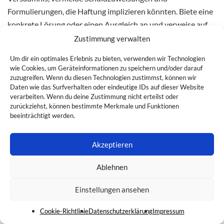
Formulierungen, die Haftung implizieren könnten. Biete eine
konkrete Lösung oder einen Ausgleich an und verweise auf
interne Verbesserungen, um Wiederholung zu verhindern.
Zustimmung verwalten
Um dir ein optimales Erlebnis zu bieten, verwenden wir Technologien
Welche Fehler solltest du unbedingt
wie Cookies, um Geräteinformationen zu speichern und/oder darauf
zuzugreifen. Wenn du diesen Technologien zustimmst, können wir
vermeiden, wenn du dich bei einem
Daten wie das Surfverhalten oder eindeutige IDs auf dieser Website
Vorgesetzten entschuldigst?
verarbeiten. Wenn du deine Zustimmung nicht erteilst oder
zurückziehst, können bestimmte Merkmale und Funktionen
beeinträchtigt werden.
Vermeide Rechtfertigungen, das Wort „aber“ und das
Abwälzen von Schuld. Beschränke dich auf Fakten, nenne
Akzeptieren
Ursachen kurz und zeige konkrete Schritte zur Vermeidung
künftiger Fehler. Ein Vorschlag zur Wiedergutmachung wirkt
Ablehnen
professionell.
Einstellungen ansehen
Wie kannst du Reue glaubwürdig
Cookie-Richtlinie
Datenschutzerklärung
Impressum
ausdrücken, ohne übertrieben zu