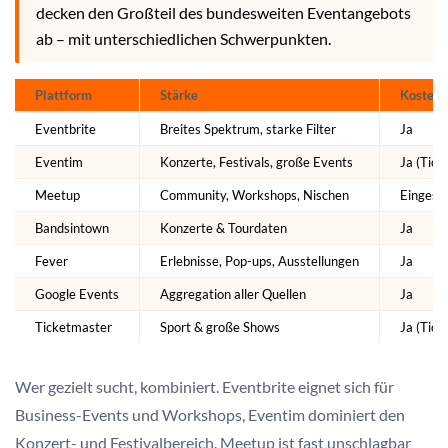
decken den Großteil des bundesweiten Eventangebots
ab – mit unterschiedlichen Schwerpunkten.
Plattform
Stärke
Kostenfr
Eventbrite
Breites Spektrum, starke Filter
Ja
Eventim
Konzerte, Festivals, große Events
Ja (Tick
Meetup
Community, Workshops, Nischen
Eingesc
Bandsintown
Konzerte & Tourdaten
Ja
Fever
Erlebnisse, Pop-ups, Ausstellungen
Ja
Google Events
Aggregation aller Quellen
Ja
Ticketmaster
Sport & große Shows
Ja (Tick
Wer gezielt sucht, kombiniert. Eventbrite eignet sich für
Business-Events und Workshops, Eventim dominiert den
Konzert- und Festivalbereich. Meetup ist fast unschlagbar