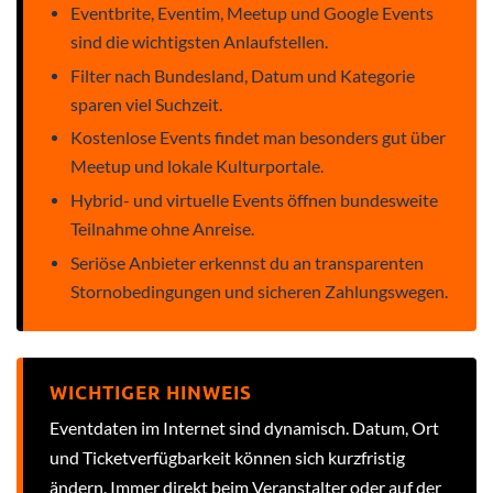
Eventbrite, Eventim, Meetup und Google Events
sind die wichtigsten Anlaufstellen.
Filter nach Bundesland, Datum und Kategorie
sparen viel Suchzeit.
Kostenlose Events findet man besonders gut über
Meetup und lokale Kulturportale.
Hybrid- und virtuelle Events öffnen bundesweite
Teilnahme ohne Anreise.
Seriöse Anbieter erkennst du an transparenten
Stornobedingungen und sicheren Zahlungswegen.
WICHTIGER HINWEIS
Eventdaten im Internet sind dynamisch. Datum, Ort
und Ticketverfügbarkeit können sich kurzfristig
ändern. Immer direkt beim Veranstalter oder auf der