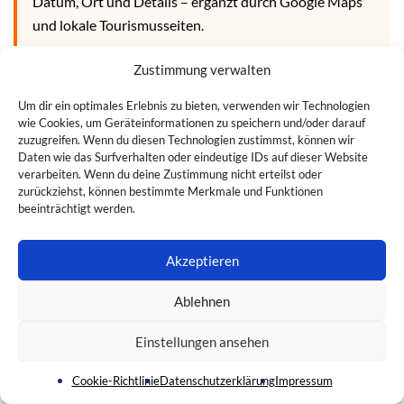
Datum, Ort und Details – ergänzt durch Google Maps
und lokale Tourismusseiten.
Zustimmung verwalten
Weihnachtsmärkte sind digital gut dokumentiert. Neben
spezialisierten Portalen listet Google Maps die meisten
Um dir ein optimales Erlebnis zu bieten, verwenden wir Technologien
Märkte mit Bewertungen und Öffnungszeiten. Saisonale
wie Cookies, um Geräteinformationen zu speichern und/oder darauf
zuzugreifen. Wenn du diesen Technologien zustimmst, können wir
Events wie Osterfeuer, Maibaumfeste oder Laternenfeste
Daten wie das Surfverhalten oder eindeutige IDs auf dieser Website
sind hingegen digital schlechter sichtbar – hier helfen lokale
verarbeiten. Wenn du deine Zustimmung nicht erteilst oder
zurückziehst, können bestimmte Merkmale und Funktionen
Vereinsseiten und Gemeindewebsites oft mehr als große
beeinträchtigt werden.
Plattformen.
Akzeptieren
Was sind die größten
Ablehnen
deutschlandweiten
Einstellungen ansehen
Veranstaltungen 2026?
Cookie-Richtlinie
Datenschutzerklärung
Impressum