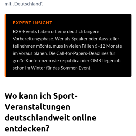
mit „Deutschland“.
EXPERT INSIGHT
B2B-Events haben oft eine deutlich längere
Vorbereitungsphase. Wer als Speaker oder Aussteller
teilnehmen möchte, muss in vielen Fällen 6–12 Monate
im Voraus planen. Die Call-for-Papers-Deadlines für
große Konferenzen wie re:publica oder OMR liegen oft
schon im Winter für das Sommer-Event.
Wo kann ich Sport-
Veranstaltungen
deutschlandweit online
entdecken?