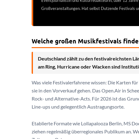
Eventjournalistin und Kulturredakteurin, über 12 Jahre
Großveranstaltungen. Hat selbst Dutzende Festivals 
Welche großen Musikfestivals finde
Deutschland zählt zu den festivalreichsten L
am Ring, Hurricane oder Wacken sind Instituti
Was viele Festivalerfahrene wissen: Die Karten für
sie in den Vorverkauf gehen. Das Open.Air in Schee
Rock- und Alternative-Acts. Für 2026 ist das Grund
Line-ups und gelegentlich Austragungsorte.
Etablierte Formate wie Lollapalooza Berlin, MS D
ziehen regelmäßig überregionales Publikum an. Wer 