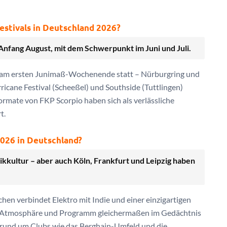
estivals in Deutschland 2026?
Anfang August, mit dem Schwerpunkt im Juni und Juli.
ll am ersten Junimaß-Wochenende statt – Nürburgring und
ricane Festival (Scheeßel) und Southside (Tuttlingen)
ormate von FKP Scorpio haben sich als verlässliche
t.
2026 in Deutschland?
kkultur – aber auch Köln, Frankfurt und Leipzig haben
chen verbindet Elektro mit Indie und einer einzigartigen
 das Atmosphäre und Programm gleichermaßen im Gedächtnis
e rund um Clubs wie das Berghain-Umfeld und die