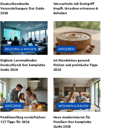
Deutschlandweite
Wasserhahn mit Drehgriff
Veranstaltungen: Der Guide
tropft: Ursachen erkennen &
2026
beheben
BILDUNG & WISSEN
RATGEBER
Digitale Lernmethoden
Ist Mandelmus gesund:
Deutschland: Der komplette
Fakten und praktische Tipps
Guide 2026
2026
RATGEBER
WOHNEN & BAUEN
Familienalltag vereinfachen:
Haus modernisieren für
127 Tipps für 2026
Familien: Der komplette
Guide 2026