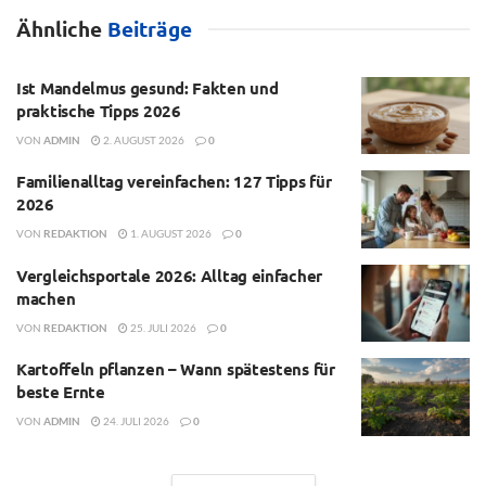
Ähnliche
Beiträge
Ist Mandelmus gesund: Fakten und
praktische Tipps 2026
VON
ADMIN
2. AUGUST 2026
0
Familienalltag vereinfachen: 127 Tipps für
2026
VON
REDAKTION
1. AUGUST 2026
0
Vergleichsportale 2026: Alltag einfacher
machen
VON
REDAKTION
25. JULI 2026
0
Kartoffeln pflanzen – Wann spätestens für
beste Ernte
VON
ADMIN
24. JULI 2026
0