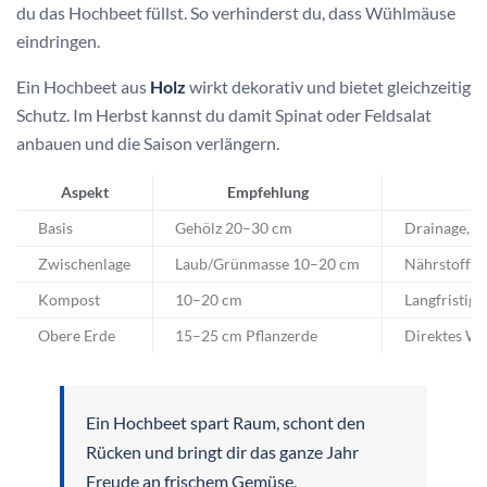
du das Hochbeet füllst. So verhinderst du, dass Wühlmäuse
eindringen.
Ein Hochbeet aus
Holz
wirkt dekorativ und bietet gleichzeitig
Schutz. Im Herbst kannst du damit Spinat oder Feldsalat
anbauen und die Saison verlängern.
Aspekt
Empfehlung
Vo
Basis
Gehölz 20–30 cm
Drainage, 
Zwischenlage
Laub/Grünmasse 10–20 cm
Nährstoffbi
Kompost
10–20 cm
Langfristige
Obere Erde
15–25 cm Pflanzerde
Direktes W
Ein Hochbeet spart Raum, schont den
Rücken und bringt dir das ganze Jahr
Freude an frischem Gemüse.