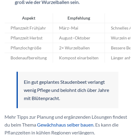
groß wie der Wurzelballen sein.
Aspekt
Empfehlung
Pflanzzeit Frühjahr
März–Mai
Schnelles A
Pflanzzeit Herbst
August–Oktober
Wurzeln etab
Pflanzlochgröße
2× Wurzelballen
Bessere Bew
Bodenaufbereitung
Kompost einarbeiten
Länger anha
Ein gut geplantes Staudenbeet verlangt
wenig Pflege und belohnt dich über Jahre
mit Blütenpracht.
Mehr Tipps zur Planung und ergänzenden Lösungen findest
du beim Thema
Gewächshaus selber bauen
. Es kann die
Pflanzzeiten in kühlen Regionen verlängern.