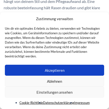
hängt von deinem Stil und dem Pflegeaufwand ab. Eine
robuste beeteinfassung hält Rasen draußen und gibt klare
Kanten.
Zustimmung verwalten
Regelmäßiges umgraben ist nur nötig, wenn der Boden hart
Um dir ein optimales Erlebnis zu bieten, verwenden wir Technologien
wird. Mit dem richtigen Wissen zum beet anlegen setzt du
wie Cookies, um Geräteinformationen zu speichern und/oder darauf
dein Gartenprojekt 2026 sicher um.
zuzugreifen. Wenn du diesen Technologien zustimmst, können wir
Daten wie das Surfverhalten oder eindeutige IDs auf dieser Website
verarbeiten. Wenn du deine Zustimmung nicht erteilst oder
zurückziehst, können bestimmte Merkmale und Funktionen
FAQ
beeinträchtigt werden.
Akzeptieren
Wie wählst du den besten Standort für
dein Gartenprojekt?
Ablehnen
Suche einen Platz mit mindestens sechs Stunden Sonne
Einstellungen ansehen
täglich, guter Drainage und Schutz vor starkem Wind. Achte
auf Zugang zu Wasser und plane Wege, damit du Beete leicht
Cookie-Richtlinie
Datenschutzerklärung
Impressum
erreichst. Vermeide tiefe Schattenzonen unter großen